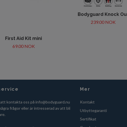
Bodyguard Knock Ou
239.00 NOK
First Aid Kit mini
69.00 NOK
ervice
Mer
 att kontakta oss på
info@bodyguard.nu
Kontakt
ågra frågor eller är intresserad av att bli
Utbyttegaranti
are.
Sertifikat