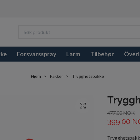
kke
Forsvarsspray
Larm
Tilbehør
Överl
Hjem
Pakker
Trygghetspakke
Trygg
477.00 NOK
399.00 N
Trygghetspakke