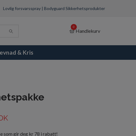
Lovlig forsvarsspray | Bodyguard Sikkerhetsprodukter
0
Handlekurv
evnad & Kris
hetspakke
OK
 som gir deg kr 78 i rabatt!