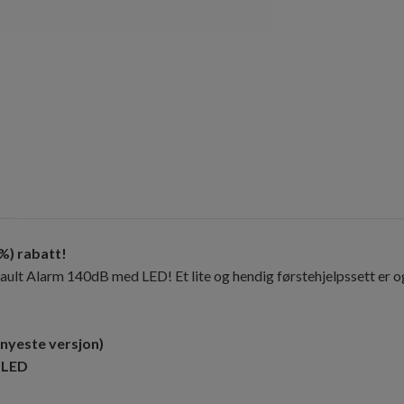
%) rabatt!
ult Alarm 140dB med LED! Et lite og hendig førstehjelpssett er o
(nyeste versjon)
 LED