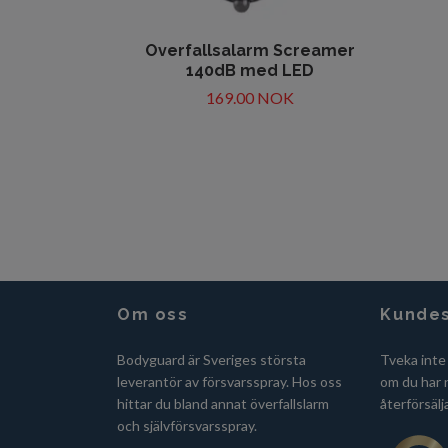
Overfallsalarm Screamer
140dB med LED
169.00 NOK
Om oss
Kundes
Bodyguard är Sveriges största
Tveka inte
leverantör av försvarsspray. Hos oss
om du har n
hittar du bland annat överfallslarm
återförsälj
och självförsvarsspray.