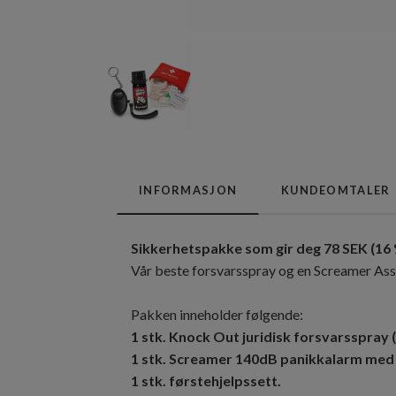
INFORMASJON
KUNDEOMTALER
Sikkerhetspakke som gir deg 78 SEK (16 
Vår beste forsvarsspray og en Screamer Assa
Pakken inneholder følgende:
1 stk. Knock Out juridisk forsvarsspray 
1 stk. Screamer 140dB panikkalarm med
1 stk. førstehjelpssett.