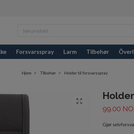
kke
Forsvarsspray
Larm
Tilbehør
Överl
Hjem
Tilbehør
Holder til forsvarsspray
Holder
99.00 NO
Gjør selvforsvar