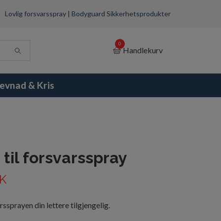
Lovlig forsvarsspray | Bodyguard Sikkerhetsprodukter
0
Handlekurv
evnad & Kris
 til forsvarsspray
K
ssprayen din lettere tilgjengelig.