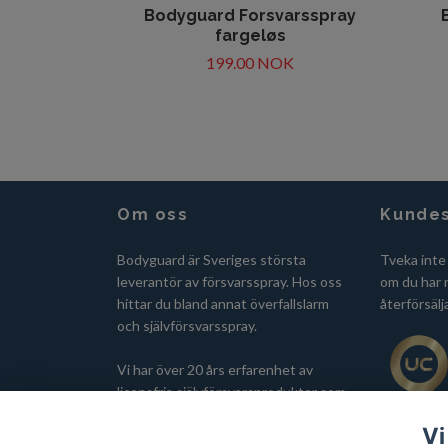
Bodyguard Forsvarsspray
fargeløs
199.00 NOK
Om oss
Kundes
Bodyguard är Sveriges största
Tveka inte
leverantör av försvarsspray. Hos oss
om du har n
hittar du bland annat överfallslarm
återförsälj
och självförsvarsspray.
Vi har över 20 års erfarenhet av
licensfria självförsvarsprodukter som
alternativ till pepparspray. Vår
Vi
försvarsspray ska inte förväxlas med