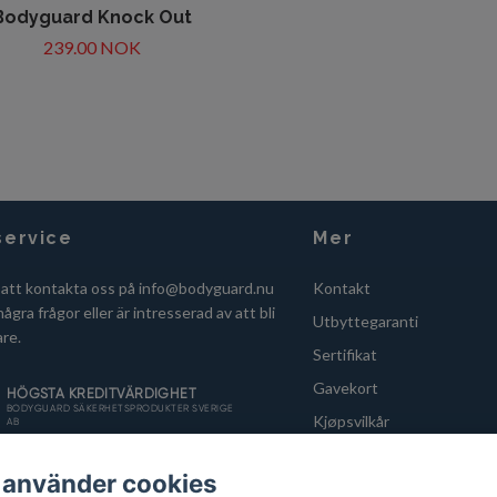
Bodyguard Knock Out
239.00 NOK
ervice
Mer
 att kontakta oss på
info@bodyguard.nu
Kontakt
ågra frågor eller är intresserad av att bli
Utbyttegaranti
are.
Sertifikat
Gavekort
Kjøpsvilkår
 använder cookies