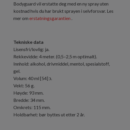
Bodyguard vil erstatte deg med en ny spray uten
kostnad hvis du har brukt sprayen i selvforsvar. Les
mer om
erstatningsgarantien
.
Tekniske data
Lisensfri/lovlig: ja.
Rekkevidde: 4 meter. (0,5–2,5 m optimalt).
Innhold: alkohol, drivmiddel, mentol, spesialstoff,
gel.
Volum: 40 ml [54] ϶.
Vekt: 56 g.
Høyde: 93 mm.
Bredde: 34 mm.
Omkrets: 115 mm.
Holdbarhet: bør byttes ut etter 2 år.