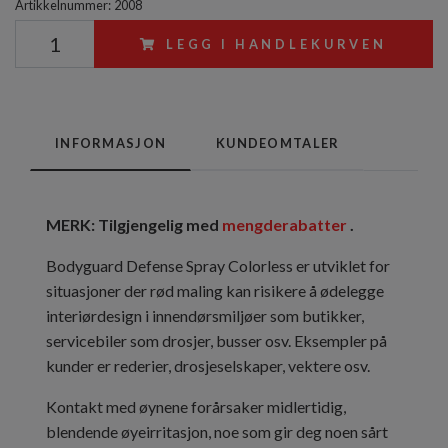
Artikkelnummer:
2008
LEGG I HANDLEKURVEN
INFORMASJON
KUNDEOMTALER
MERK: Tilgjengelig med
mengderabatter
.
Bodyguard Defense Spray Colorless er utviklet for
situasjoner der rød maling kan risikere å ødelegge
interiørdesign i innendørsmiljøer som butikker,
servicebiler som drosjer, busser osv. Eksempler på
kunder er rederier, drosjeselskaper, vektere osv.
Kontakt med øynene forårsaker midlertidig,
blendende øyeirritasjon, noe som gir deg noen sårt