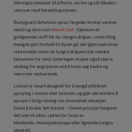
tiltrengte minutter til å flykte, skrike og slå tilbake i
samsvar med beredskapsloven.
Bodyguard defensive spray fargeløs bruker samme
ventil og dyse som
Knock Out
. Gjennom et
gellignende stoff får du «tyngre dråper», med riktig
mengde gel i forhold til dysen gir det igjen maksimal
rekkevidde, mens de tyngre dråpene blir mindre
følsomme for vind. Geleringen skaper også større
ubehag for angriperen ved å feste seg bedre og
være mer vedvarende.
Lokket er smart designet for å unngå utilsiktet
spraying i vesken eller lommen, og gjør det enklere å
spraye i riktig retning i en stressende situasjon.
Enkel å bruke, løft lokket – i hevet posisjon fungerer
det som et sikte. Løkke for feste av
håndledds-/halskjedestropp eller lignende (selges
separat).