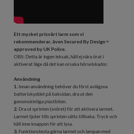
Ett mycket prisvärt larm som vi
rekommenderar, även Secured By Design
TM
approved by UK Police.
OBS: Detta är ingen leksak, håll ej nära örat i
aktiverat läge då det kan orsaka hörselskador.
Användning
1.
Innan användning behöver du först avlägsna
batteriskyddet på baksidan, dra ut den
genomskinliga plastbiten.
2.
Dra ut sprinten (snöret) för att aktivera larmet.
Larmet tjuter tills sprinten sätts tillbaka. Tryck och
håll inne knappen för att lysa.
3.
Funktionstesta gärna larmet och lampan med