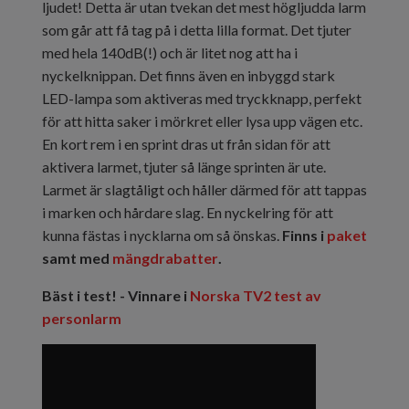
ljudet! Detta är utan tvekan det mest högljudda larm
som går att få tag på i detta lilla format. Det tjuter
med hela 140dB(!) och är litet nog att ha i
nyckelknippan. Det finns även en inbyggd stark
LED-lampa som aktiveras med tryckknapp, perfekt
för att hitta saker i mörkret eller lysa upp vägen etc.
En kort rem i en sprint dras ut från sidan för att
aktivera larmet, tjuter så länge sprinten är ute.
Larmet är slagtåligt och håller därmed för att tappas
i marken och hårdare slag. En nyckelring för att
kunna fästas i nycklarna om så önskas.
Finns i
paket
samt med
mängdrabatter
.
Bäst i test! - Vinnare i
Norska TV2 test av
personlarm