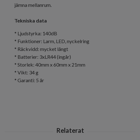
jämna mellanrum.
Tekniska data
* Ljudstyrka: 140dB
* Funktioner: Larm, LED, nyckelring
* Räckvidd: mycket långt
* Batterier: 3xLR44 (ingår)
* Storlek: 40mm x 60mm x 21mm
* Vikt: 34 g
* Garanti: 5 år