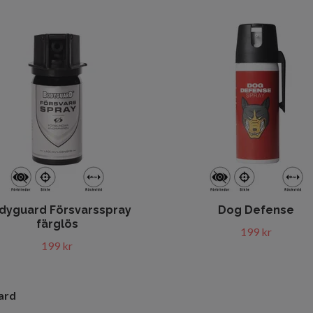
dyguard Försvarsspray
Dog Defense
färglös
199 kr
199 kr
ard