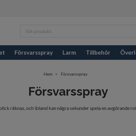
et
Försvarsspray
Larm
Tillbehör
Överl
Hem
Försvarsspray
Försvarsspray
nblick räknas, och ibland kan några sekunder spela en avgörande ro