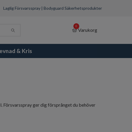
Laglig Försvarsspray | Bodyguard Säkerhetsprodukter
0
Varukorg
evnad & Kris
ll. Försvarsspray ger dig försprånget du behöver