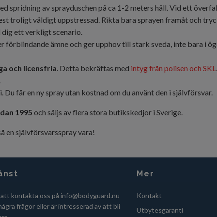
d spridning av sprayduschen på ca 1-2 meters håll. Vid ett överfall 
t troligt väldigt uppstressad. Rikta bara sprayen framåt och tryck 
dig ett verkligt scenario.
 förblindande ämne och ger upphov till stark sveda, inte bara i ögo
ga och licensfria
. Detta bekräftas med
intyg från polisen och SKL
.
 Du får en ny spray utan kostnad om du använt den i självförsvar.
dan 1995
och säljs av flera stora butikskedjor i Sverige.
så en självförsvarsspray vara!
änst
Mer
 att kontakta oss på
info@bodyguard.nu
Kontakt
ågra frågor eller är intresserad av att bli
Utbytesgaranti
are.