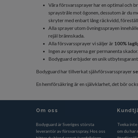
Våra försvarssprayer har en optimal och bre
spraystråle mot ögonen, dessutom är du mes
skryter med enbart lång räckvidd, föreställ 
Alla sprayer utom övningssprayen innehåller
rejäl brännskada.
Alla försvarssprayer vi säljer är
100% lagli
Ingen av sprayerna ger permanenta skador
Bodyguard erbjuder en unik utbytesgaranti.
Bodyguard har tillverkat självförsvarssprayer
se
En hemförsäkring är en självklarhet, det bör ock
Om oss
Kundtj
Bodyguard är Sveriges största
Tveka inte
leverantör av försvarsspray. Hos oss
om du har n
hittar du bland annat överfallslarm
återförsälj