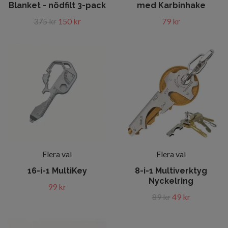
Blanket - nödfilt 3-pack
med Karbinhake
375 kr
150 kr
79 kr
Flera val
Flera val
16-i-1 MultiKey
8-i-1 Multiverktyg
Nyckelring
99 kr
89 kr
49 kr