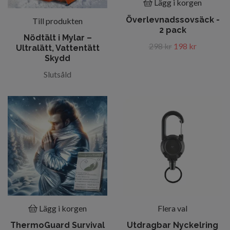
Lägg i korgen
Överlevnadssovsäck -
Till produkten
2 pack
Nödtält i Mylar –
298 kr
198 kr
Ultralätt, Vattentätt
Skydd
Slutsåld
Lägg i korgen
Flera val
ThermoGuard Survival
Utdragbar Nyckelring