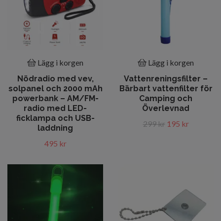
Lägg i korgen
Lägg i korgen
Nödradio med vev,
Vattenreningsfilter –
solpanel och 2000 mAh
Bärbart vattenfilter för
powerbank – AM/FM-
Camping och
radio med LED-
Överlevnad
ficklampa och USB-
299 kr
195 kr
laddning
495 kr