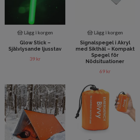
Lägg i korgen
Lägg i korgen
Glow Stick –
Signalspegel i Akryl
Självlysande ljusstav
med Sikthål – Kompakt
Spegel för
39 kr
Nödsituationer
69 kr