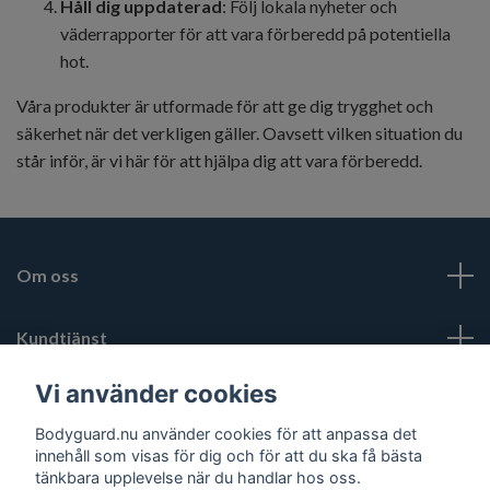
Håll dig uppdaterad
: Följ lokala nyheter och
väderrapporter för att vara förberedd på potentiella
hot.
Våra produkter är utformade för att ge dig trygghet och
säkerhet när det verkligen gäller. Oavsett vilken situation du
står inför, är vi här för att hjälpa dig att vara förberedd.
Om oss
Kundtjänst
Vi använder cookies
Mer
Bodyguard.nu använder cookies för att anpassa det
innehåll som visas för dig och för att du ska få bästa
Sociala medier
tänkbara upplevelse när du handlar hos oss.