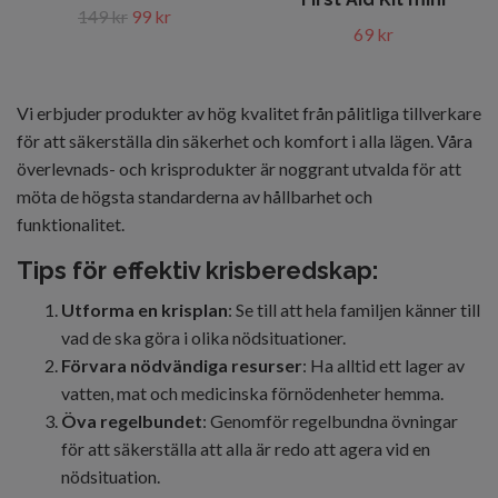
149 kr
99 kr
69 kr
Vi erbjuder produkter av hög kvalitet från pålitliga tillverkare
för att säkerställa din säkerhet och komfort i alla lägen. Våra
överlevnads- och krisprodukter är noggrant utvalda för att
möta de högsta standarderna av hållbarhet och
funktionalitet.
Tips för effektiv krisberedskap:
Utforma en krisplan
: Se till att hela familjen känner till
vad de ska göra i olika nödsituationer.
Förvara nödvändiga resurser
: Ha alltid ett lager av
vatten, mat och medicinska förnödenheter hemma.
Öva regelbundet
: Genomför regelbundna övningar
för att säkerställa att alla är redo att agera vid en
nödsituation.