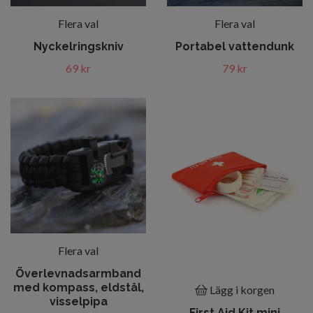
Flera val
Flera val
Nyckelringskniv
Portabel vattendunk
69 kr
79 kr
Flera val
Överlevnadsarmband
med kompass, eldstål,
Lägg i korgen
visselpipa
First Aid Kit mini