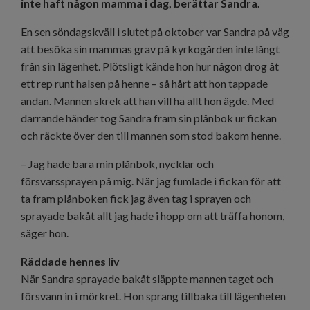
inte haft någon mamma i dag, berättar Sandra.
En sen söndagskväll i slutet på oktober var Sandra på väg
att besöka sin mammas grav på kyrkogården inte långt
från sin lägenhet. Plötsligt kände hon hur någon drog åt
ett rep runt halsen på henne – så hårt att hon tappade
andan. Mannen skrek att han vill ha allt hon ägde. Med
darrande händer tog Sandra fram sin plånbok ur fickan
och räckte över den till mannen som stod bakom henne.
– Jag hade bara min plånbok, nycklar och
försvarssprayen på mig. När jag fumlade i fickan för att
ta fram plånboken fick jag även tag i sprayen och
sprayade bakåt allt jag hade i hopp om att träffa honom,
säger hon.
Räddade hennes liv
När Sandra sprayade bakåt släppte mannen taget och
försvann in i mörkret. Hon sprang tillbaka till lägenheten