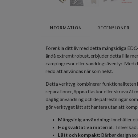
INFORMATION
RECENSIONER
Förenkla ditt liv med detta mångsidiga EDC-v
ändå extremt robust, erbjuder detta lilla men
campingresor eller vandringsäventyr. Med des
redo att användas när som helst.
Detta verktyg kombinerar funktionaliteten ho
reparationer, öppna flaskor eller skruva åt m
daglig användning och de påfrestningar som
gör verktyget lätt att hantera utan att kom
Mångsidig användning:
Innehåller et
Högkvalitativa material:
Tillverkad 
Lätt och kompakt:
Bärbar design som