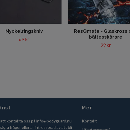
Nyckelringskniv
ResQmate - Glaskross 
bältesskärare
69 kr
99 kr
änst
Mer
 att kontakta oss på
info@bodyguard.nu
Kontakt
ågra frågor eller är intresserad av att bli
Utbytesgaranti