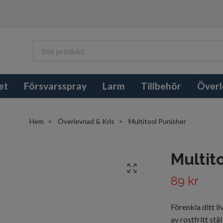
et
Försvarsspray
Larm
Tillbehör
Överl
Hem
Överlevnad & Kris
Multitool Punisher
Multit
89 kr
Förenkla ditt l
av rostfritt st