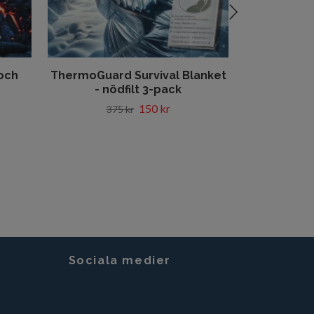
Överlevnad
29
och
ThermoGuard Survival Blanket
- nödfilt 3-pack
150 kr
375 kr
Sociala medier