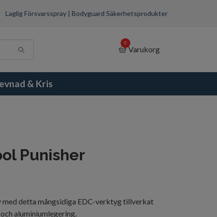
Laglig Försvarsspray | Bodyguard Säkerhetsprodukter
0
Varukorg
evnad & Kris
ool Punisher
iv med detta mångsidiga EDC-verktyg tillverkat
ål och aluminiumlegering.