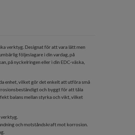
ka verktyg. Designat för att vara lätt men
umbärlig följeslagare i din vardag, på
an, på nyckelringen eller i din EDC-väska,
a enhet, vilket gör det enkelt att utföra små
orrosionsbeständigt och byggt för att tåla
t balans mellan styrka och vikt, vilket
 verktyg.
nvändning och motståndskraft mot korrosion.
ng.