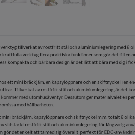
erktyg tillverkat av rostfritt stål och aluminiumlegering med 8 oli
 kraftfulla verktyg flera praktiska funktioner som gör det till en o
s kompakta och bärbara design är det lätt att bära med sig i fick
s ett mini bräckjärn, en kapsylöppnare och en skiftnyckel i en end
uttrar. Tillverkat av rostfritt stål och aluminiumlegering, är det k
 kommer med utomhusäventyr. Dessutom ger materialvalet en perfek
promissa med hållbarheten.
t mini bräckjärn, kapsylöppnare och skiftnyckel m.m. totalt 8 olika
av slitstarkt rostfritt stål och aluminiumlegering för långvarig a
 gör det enkelt att ta med sig överallt, perfekt för EDC-användni